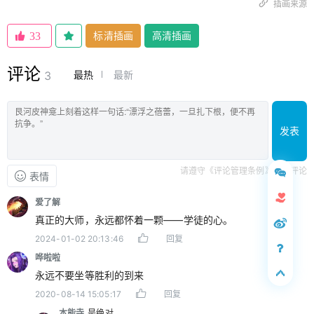
插画来源
标清插画
高清插画
33
评论
最热
最新
3
发表
请遵守《评论管理条例》文明评论
表情
爱了解
真正的大师，永远都怀着一颗——学徒的心。
2024-01-02 20:13:46
回复
哗啦啦
永远不要坐等胜利的到来
2020-08-14 15:05:17
回复
本能寺
是绝对