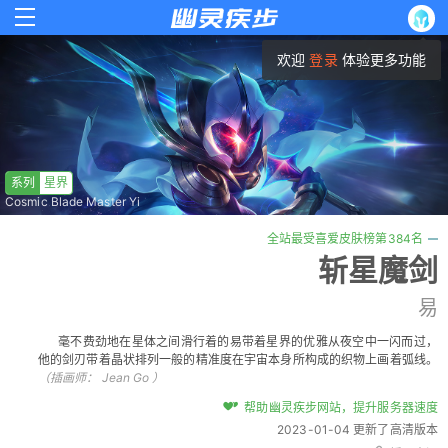
欢迎
登录
体验更多功能
系列
星界
Cosmic Blade Master Yi
全站最受喜爱皮肤榜第384名
斩星魔剑
易
毫不费劲地在星体之间滑行着的易带着星界的优雅从夜空中一闪而过，
他的剑刃带着晶状排列一般的精准度在宇宙本身所构成的织物上画着弧线。
（插画师：
Jean Go
）
帮助幽灵疾步网站，提升服务器速度
2023-01-04 更新了高清版本