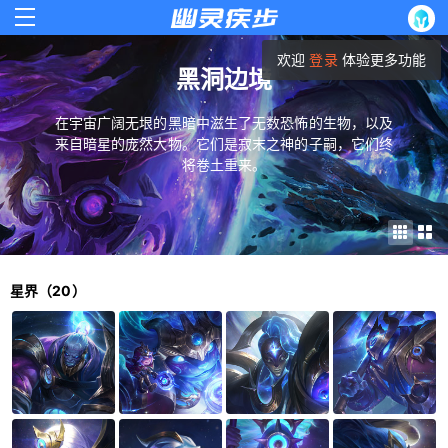
欢迎
登录
体验更多功能
黑洞边境
在宇宙广阔无垠的黑暗中滋生了无数恐怖的生物，以及
来自暗星的庞然大物。它们是寂末之神的子嗣，它们终
将卷土重来。
星界（20）