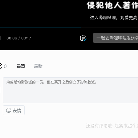
论
最热
最新
0
表情
还没有评论哦~赶紧来占个