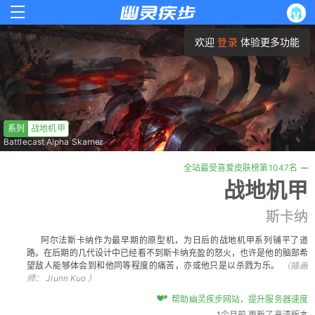
欢迎
登录
体验更多功能
系列
战地机甲
Battlecast Alpha Skarner
全站最受喜爱皮肤榜第1047名
战地机甲
斯卡纳
阿尔法斯卡纳作为最早期的原型机，为日后的战地机甲系列铺平了道
路。在后期的几代设计中已经看不到斯卡纳充盈的怒火，也许是他的脑部希
望敌人能够体会到和他同等程度的痛苦，亦或他只是以杀戮为乐。
（插画
师：
Jiunn Kuo
）
帮助幽灵疾步网站，提升服务器速度
1个月前 更新了高清版本