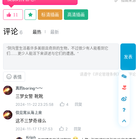
插画来源
标清插画
高清插画
11
评论
最热
最新
6
发表
请遵守《评论管理条例》文明评论
表情
真的boring～～
三梦女警 靴靴
2024-11-22 23:25:58
4
回复
但见宵从海上来
这不三梦奇缘么
2024-11-17 17:57:53
2
回复
Kriph