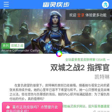
欢迎
登录
体验更多功能
系列
双城之战
Arcane Commander Caitlyn
全站最受喜爱皮肤榜第1354名
双城之战2 指挥官
凯特琳
在复仇欲望的驱使下，凯特琳的原则已经崩塌。随着她与祖安之间的紧
张关系持续升级，她的心里早已容不下希望与和平。她一心只想将金克丝绳
之以法。但在悲伤与负罪感的背后，她的内心却开始涌起疑虑：为了报仇而
付出的代价，真的值得吗？
帮助幽灵疾步网站，提升服务器速度
喜欢这款皮肤吗？点赞提升此
皮肤的排名吧！