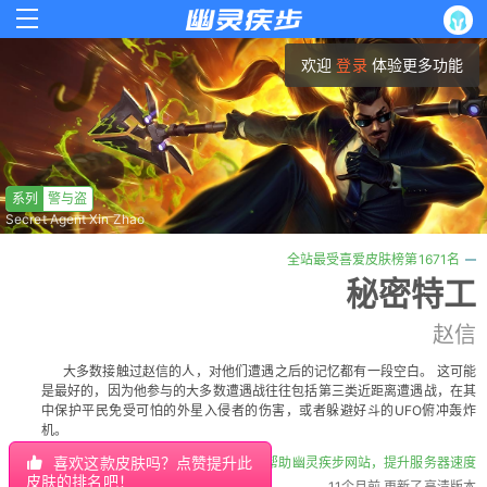
欢迎
登录
体验更多功能
系列
警与盗
Secret Agent Xin Zhao
全站最受喜爱皮肤榜第1671名
秘密特工
赵信
大多数接触过赵信的人，对他们遭遇之后的记忆都有一段空白。 这可能
是最好的，因为他参与的大多数遭遇战往往包括第三类近距离遭遇战，在其
中保护平民免受可怕的外星入侵者的伤害，或者躲避好斗的UFO俯冲轰炸
机。
喜欢这款皮肤吗？点赞提升此
帮助幽灵疾步网站，提升服务器速度
皮肤的排名吧！
11个月前 更新了高清版本