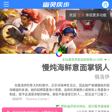
欢迎
登录
体验更多功能
Pasta Maker Illaoi
全站最受喜爱皮肤榜第2428名
1
慢炖海鲜意面掌锅人
俄洛伊
在俄洛伊的意大利料理中，正宗风味神圣无比，因此她严格遵循她的祖
母娜迦的食谱。她的招牌菜墨鱼汁意面，选用优质硬质小麦粉和上等墨鱼汁
制成，赋予这道菜浓郁的鲜味。那些不能接受它的人……就没这个口福了。
（插画师：
Terence Cantal
）
帮助幽灵疾步网站，提升服务器速度
2个月前 更新了高清版本