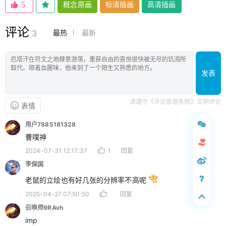
概念原画
标清插画
高清插画
5
评论
最热
最新
3
发表
请遵守《评论管理条例》文明评论
表情
用户7885181328
曹噗神
2024-07-31 12:17:37
1
回复
李保国
老鼠的立绘也有好几张的分辨率不高呢
2025-04-27 07:50:50
回复
召唤师9RAvh
imp