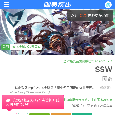
欢迎
登录
体验更多功能
系列
2014全球总决赛冠军
SSW Twitch
全站最受喜爱皮肤榜第2090名
1
SSW
图奇
以此致敬imp在2014全球总决赛中使用图奇的夺胜表现。
（插画师：
Alvin Lee
|
Chengwei Pan
）
喜欢这款皮肤吗？点赞提升此
帮助幽灵疾步网站，提升服务器速度
皮肤的排名吧！
2025-04-27 更新了高清版本