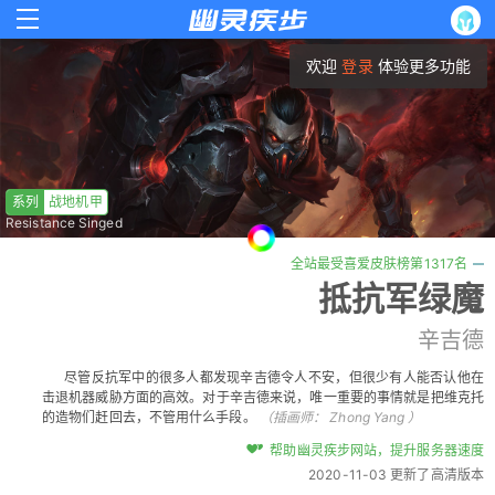
欢迎
登录
体验更多功能
系列
战地机甲
Resistance Singed
全站最受喜爱皮肤榜第1317名
抵抗军绿魔
辛吉德
尽管反抗军中的很多人都发现辛吉德令人不安，但很少有人能否认他在
击退机器威胁方面的高效。对于辛吉德来说，唯一重要的事情就是把维克托
的造物们赶回去，不管用什么手段。
（插画师：
Zhong Yang
）
帮助幽灵疾步网站，提升服务器速度
2020-11-03 更新了高清版本