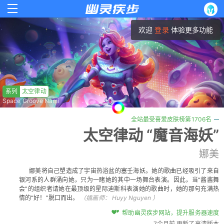
欢迎
登录
体验更多功能
系列
太空律动
Space Groove Nami
全站最受喜爱皮肤榜第1706名
太空律动 “魔音海妖”
娜美
娜美将自己塑造成了宇宙热浴盆的塞壬海妖。她的歌曲已经吸引了来自
银河系的人群涌向她，只为一睹她的其中一场舞台表演。因此，当“酱酱舞
会”的组织者请她在最顶级的星际迪斯科表演她的歌曲时，她的那句充满热
情的“好！”脱口而出。
（插画师：
Huyy Nguyen
）
帮助幽灵疾步网站，提升服务器速度
7个月前 更新了高清版本