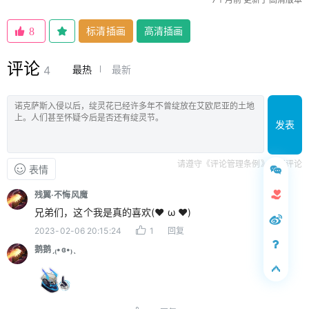
标清插画
高清插画
8
评论
最热
最新
4
发表
请遵守《评论管理条例》文明评论
表情
残翼·不悔风魔
兄弟们，这个我是真的喜欢(❤ ω ❤)
2023-02-06 20:15:24
1
回复
鹅鹅ˏ₍•ɞ•₎ˎ