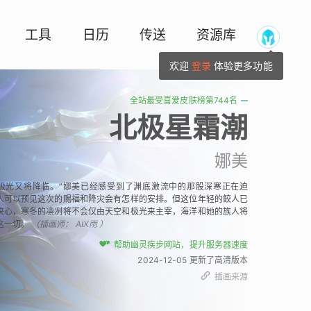
工具
日历
传送
资源库
欢迎
登录
体验更多功能
全站最受喜爱皮肤榜第744名
北极星霜潮
娜美
北极光又将降临。”娜美已经感受到了渊底激流中的那股深寒正在迫
人可以预见这次的赐福和降灾会有怎样的安排。但这位年轻的鲛人已
决心，寒冬的凛冽将不会仅由天空和极光来主宰，海洋和她的族人将
这一切。
（插画师：
AIX雨
）
帮助幽灵疾步网站，提升服务器速度
2024-12-05 更新了高清版本
插画来源