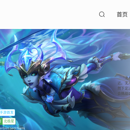
首页
“
近。无
然下定
会挑战
手游首发
列
北极星
erblessed Nami