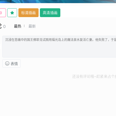
标清插画
高清插画
0
论
最热
最新
0
表情
还没有评论哦~赶紧来占个