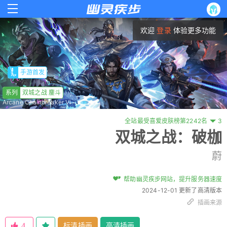
欢迎
登录
体验更多功能
手游首发
系列
双城之战 鏖斗
Arcane Chainbreaker Vi
全站最受喜爱皮肤榜第2242名
3
双城之战：破枷
蔚
帮助幽灵疾步网站，提升服务器速度
2024-12-01 更新了高清版本
插画来源
标清插画
高清插画
4