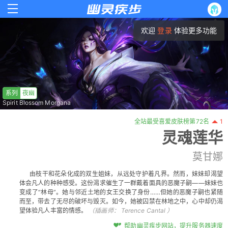
欢迎
登录
体验更多功能
系列
夜幽
Spirit Blossom Morgana
全站最受喜爱皮肤榜第72名
1
灵魂莲华
莫甘娜
由枝干和花朵化成的双生姐妹，从远处守护着凡界。然而，妹妹却渴望
体会凡人的种种感受。这份渴求催生了一群戴着面具的恶魔子嗣——妹妹也
变成了“林母”。她与邻近土地的女王交换了身份……但她的恶魔子嗣也紧随
而至，带去了无尽的破坏与毁灭。如今，她被囚禁在林地之中，心中却仍渴
望体验凡人丰富的情感。
（插画师：
Terence Cantal
）
帮助幽灵疾步网站，提升服务器速度