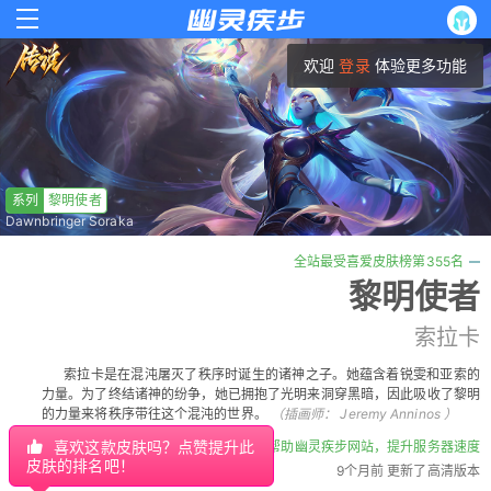
欢迎
登录
体验更多功能
系列
黎明使者
Dawnbringer Soraka
全站最受喜爱皮肤榜第355名
黎明使者
索拉卡
索拉卡是在混沌屠灭了秩序时诞生的诸神之子。她蕴含着锐雯和亚索的
力量。为了终结诸神的纷争，她已拥抱了光明来洞穿黑暗，因此吸收了黎明
的力量来将秩序带往这个混沌的世界。
（插画师：
Jeremy Anninos
）
喜欢这款皮肤吗？点赞提升此
帮助幽灵疾步网站，提升服务器速度
皮肤的排名吧！
9个月前 更新了高清版本