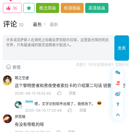
概念原画
标清插画
高清插画
36
评论
最热
最新
10
发表
请遵守《评论管理条例》文明评论
表情
眼之空虚
这个黎明使者和黑夜使者索拉卡的介绍第二句话 锐要 不对吧
2020-06-15 16:22:45
回复
Jeno
嗯，文字识别软件出错了，我修改下。
2020-06-15 17:32:46
回复
伊芙琳
有没有带框的呀