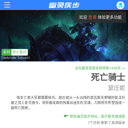
欢迎
登录
体验更多功能
系列
死亡誓约
Darkrider Sejuani
全站最受喜爱皮肤榜第1496名
死亡骑士
瑟庄妮
每支亡者大军都需要骑兵。瑟庄妮从一头凶残的居瓦斯克野猪的复活巨
躯之顶上发号施令，领导着成群的残暴且迷失的灵魂，力图将世界塑造成一
副死亡图景。
帮助幽灵疾步网站，提升服务器速度
7个月前 更新了高清版本