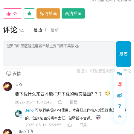
标清插画
高清插画
35
评论
最热
最新
14
发表
请遵守《评论管理条例》文明评论
表情
しろ
要下载什么东西才能打开下载的动态插画？？？
2022-05-11 15:42:40
回复
Jeno
可以转换成MP4使用，本身把文件拖入浏览器也是可以用
的，但这东西分辨率太低，做壁纸不合适。
2022-05-11 15:59:55
回复
一条小飞飞