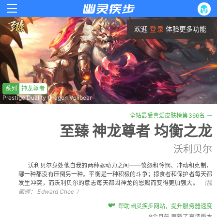
欢迎
登录
体验更多功能
系列
神龙尊者
Prestige Duality Dragon Volibear
全站最受喜爱皮肤榜第366名
至臻 神龙尊者 均衡之龙
沃利贝尔
沃利贝尔身处他自我的两种驱动力之间——愤怒和怜悯、冲动和克制，
哪一种都没有压倒另一种。平衡是一种积极的斗争；掠食者和保护者每天都
发生冲突，而沃利贝尔的意志每天都因神龙的恩赐而变得更加强大。
（插
画师：
Edward Chee
）
帮助幽灵疾步网站，提升服务器速度
8个月前 更新了高清版本