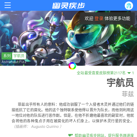
欢迎
登录
体验更多功能
系列
宇航员
Astronaut Fizz
全站最受喜爱皮肤榜第2117名
1
宇航员
菲兹
菲兹出乎所有人的意料：他成功驯服了一个入侵者木灵并通过他们的链
接抵抗了它的腐化。他的这个独特联系使他得以晋升为队长，而他则利用这
一地位对他的队伍进行恶作剧。但是，在他不折磨他最喜欢的副官时，他就
会将他的各种鬼点子用在被腐化的坏人们身上，以保护木灵行星的安全。
（插画师：
Augusto Quirino
）
帮助幽灵疾步网站，提升服务器速度