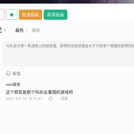
标清插画
高清插画
论
最热
最新
1
表情
mini废渣
这个原型是那个叫杀出重围的游戏吧
2021-03-14 18:32:47
回复