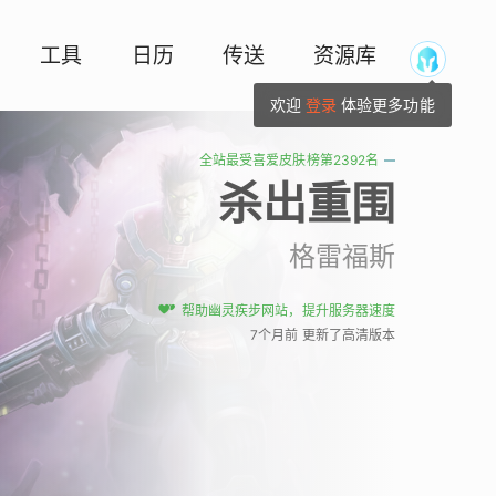
工具
日历
传送
资源库
欢迎
登录
体验更多功能
全站最受喜爱皮肤榜第2392名
杀出重围
格雷福斯
帮助幽灵疾步网站，提升服务器速度
7个月前 更新了高清版本