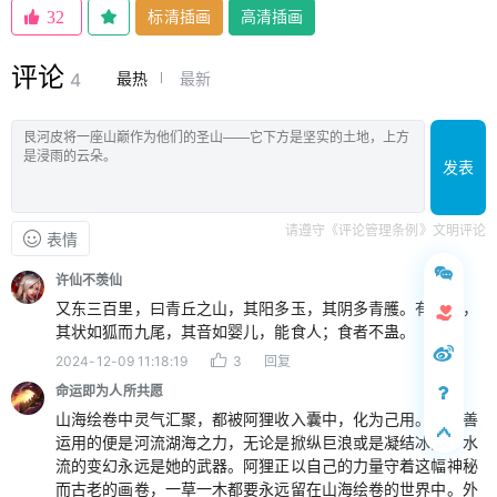
标清插画
高清插画
32
评论
最热
最新
4
发表
请遵守《评论管理条例》文明评论
表情
许仙不羡仙
又东三百里，曰青丘之山，其阳多玉，其阴多青雘。有兽焉，
其状如狐而九尾，其音如婴儿，能食人；食者不蛊。
2024-12-09 11:18:19
3
回复
命运即为人所共愿
山海绘卷中灵气汇聚，都被阿狸收入囊中，化为己用。她最善
运用的便是河流湖海之力，无论是掀纵巨浪或是凝结冰晶，水
流的变幻永远是她的武器。阿狸正以自己的力量守着这幅神秘
而古老的画卷，一草一木都要永远留在山海绘卷的世界中。外