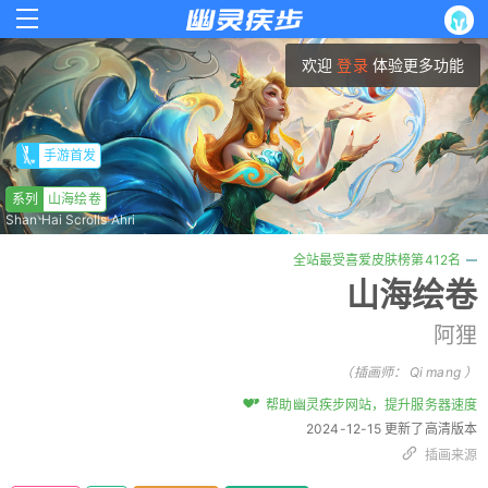
欢迎
登录
体验更多功能
手游首发
系列
山海绘卷
Shan Hai Scrolls Ahri
全站最受喜爱皮肤榜第412名
山海绘卷
阿狸
（插画师：
Qi mang
）
帮助幽灵疾步网站，提升服务器速度
2024-12-15 更新了高清版本
插画来源