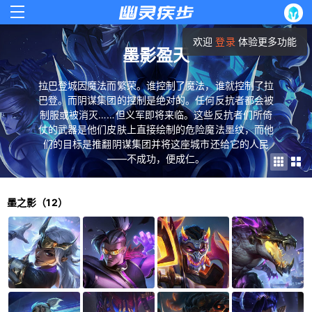
欢迎
登录
体验更多功能
墨影盈天
拉巴登城因魔法而繁荣。谁控制了魔法，谁就控制了拉
巴登。而阴谋集团的控制是绝对的。任何反抗者都会被
制服或被消灭……但义军即将来临。这些反抗者们所倚
仗的武器是他们皮肤上直接绘制的危险魔法墨纹，而他
们的目标是推翻阴谋集团并将这座城市还给它的人民
——不成功，便成仁。
墨之影（12）